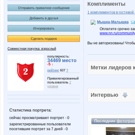
Комплименты
Отправить приватное сообщение
1 комплиментов в гостевой 
Добавить в друзья
Мышка-Малышка
Игнорировать
Оплатите срочно зак
www.nn.ru/community
Сделать подарок
Вы не авторизованы! Чтоб
Совместная покупка: взрослый
популярность:
34469 место
-5 ↓
Метки лидеров
рейтинг
607
?
Привилегированный
пользователь
2
уровня
Интервью
Статистика портрета:
сейчас просматривают портрет - 0
Последние
фотогра
зарегистрированные пользователи
посетившие портрет за 7 дней - 0